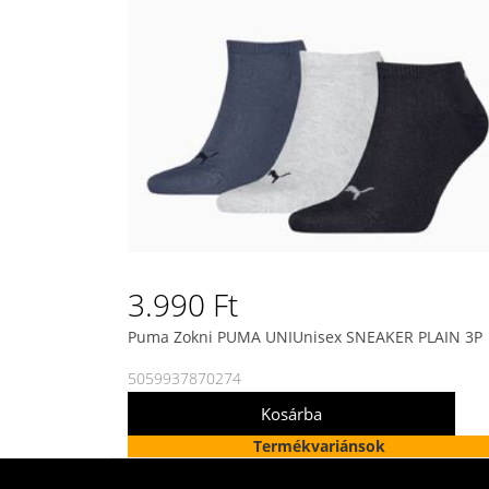
3.990 Ft
Puma Zokni PUMA UNIUnisex SNEAKER PLAIN 3P
5059937870274
Termékvariánsok