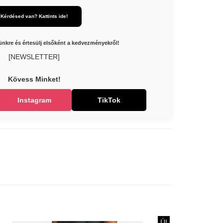
Kérdésed van? Kattints ide!
elünkre és értesülj elsőként a kedvezményekről!
[NEWSLETTER]
Kövess Minket!
Instagram
TikTok
ÚJ