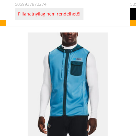
5059937870274
50
Pillanatnyilag nem rendelhető!