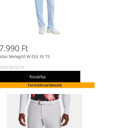
7.990 Ft
idas Melegítő W ESS 3S TS
59937870274
Termékvariánsok