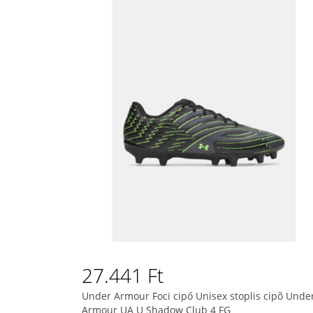
27.441 Ft
Under Armour Foci cipő Unisex stoplis cipõ Unde
Armour UA U Shadow Club 4 FG