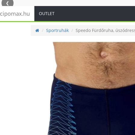
❮
cipomax.hu
OUTLET
Sportruhák
Speedo Fürdőruha, úszódres