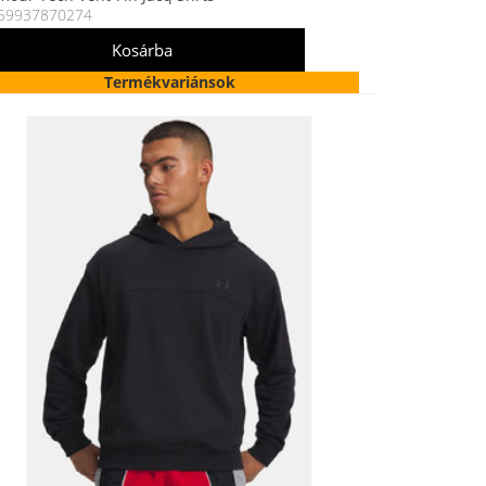
59937870274
Termékvariánsok