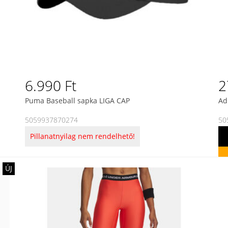
6.990 Ft
2
Puma Baseball sapka LIGA CAP
Ad
5059937870274
50
Pillanatnyilag nem rendelhető!
ÚJ