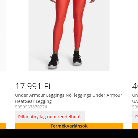
17.991 Ft
4
Under Armour Leggings Nõi leggings Under Armour
Un
HeatGear Legging
UA
5059937870274
50
Pillanatnyilag nem rendelhető!
P
Termékvariánsok