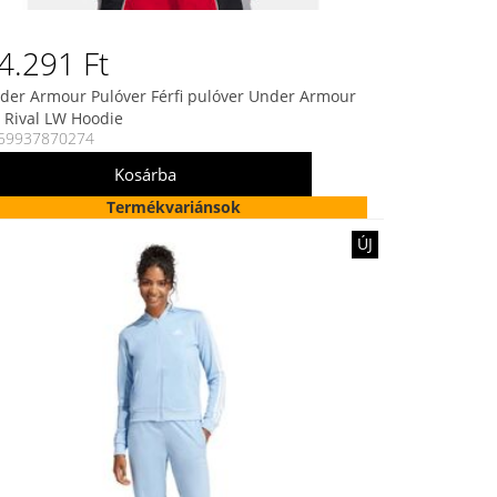
4.291 Ft
der Armour Pulóver Férfi pulóver Under Armour
 Rival LW Hoodie
59937870274
Termékvariánsok
ÚJ