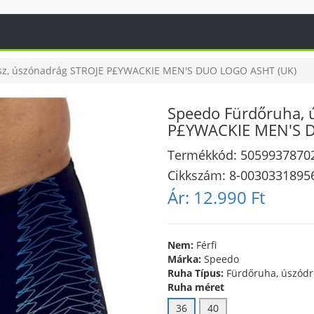
sz, úszónadrág STROJE P£YWACKIE MEN'S DUO LOGO ASHT (UK)
Speedo Fürdőruha, 
P£YWACKIE MEN'S 
Termékkód:
5059937870
Cikkszám:
8-0030331895
Ár:
12.990 Ft
Nem:
Férfi
Márka:
Speedo
Ruha Típus:
Fürdőruha, úszódr
Ruha méret
36
40