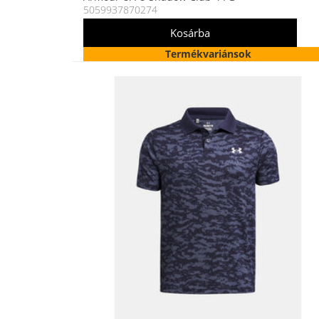
5059937870274
Termékvariánsok