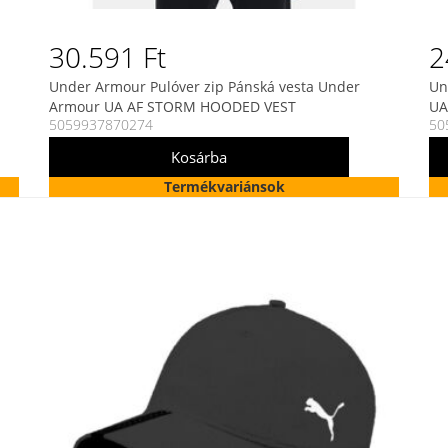
30.591 Ft
2
Under Armour Pulóver zip Pánská vesta Under
Un
Armour UA AF STORM HOODED VEST
UA
5059937870274
50
Termékvariánsok