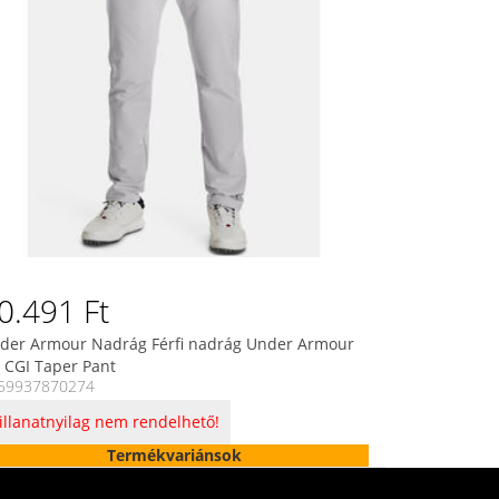
0.491 Ft
der Armour Nadrág Férfi nadrág Under Armour
 CGI Taper Pant
59937870274
illanatnyilag nem rendelhető!
Termékvariánsok