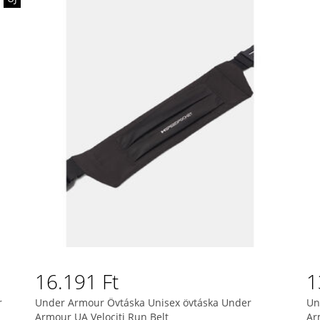
16.191 Ft
1
r
Under Armour Övtáska Unisex övtáska Under
Un
Armour UA Velociti Run Belt
Ar