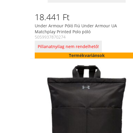
18.441 Ft
Under Armour Póló Fiú Under Armour UA
Matchplay Printed Polo póló
5059937870274
Pillanatnyilag nem rendelhető!
Termékvariánsok