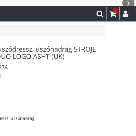
❯
0
úszódressz, úszónadrág STROJE
DUO LOGO ASHT (UK)
274
6
essz, úszónadrág