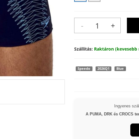
Szállítás:
Raktáron (kevesebb 
Speedo
2026Q1
Blue
Ingyenes száll
A PUMA, DRK és CROCS termé