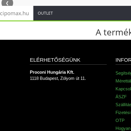
❮
cipomax.hu
OUTLET
A termék
ELÉRHETŐSÉGÜNK
INFO
Proconi Hungária Kft.
Segítsé
1118 Budapest, Zólyom út 11.
Mérettá
Kapcsol
ÁSZF
Szállítá
Fizetés
OTP
Hogyan 