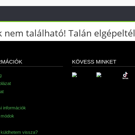
 nem található! Talán elgépeltél
RMÁCIÓK
KÖVESS MINKET
g
blázat
at
si információk
i módok
küldhetem vissza?