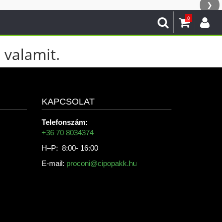
❯
0
 valamit.
KAPCSOLAT
Telefonszám:
+36 70 8034374
H–P: 8:00- 16:00
E-mail:
proconi@cipopakk.hu