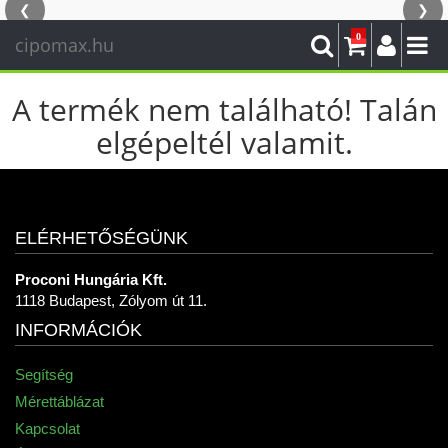
❮
❯
0
cipomax.hu
A termék nem található! Talán
elgépeltél valamit.
ELÉRHETŐSÉGÜNK
Proconi Hungária Kft.
1118 Budapest, Zólyom út 11.
INFORMÁCIÓK
Segítség
Mérettáblázat
Kapcsolat