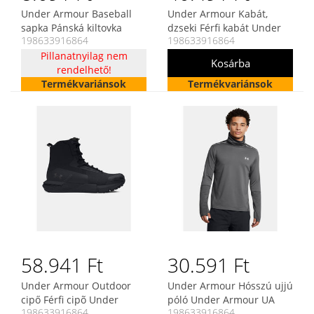
Under Armour Baseball
Under Armour Kabát,
sapka Pánská kiltovka
dzseki Férfi kabát Under
198633916864
198633916864
Under Armour Men\'s Golf
Armour UA Icon Woven
Headline Cap 3.0
Pillanatnyilag nem
Track FZ
rendelhető!
Termékvariánsok
Termékvariánsok
58.941 Ft
30.591 Ft
Under Armour Outdoor
Under Armour Hósszú ujjú
cipő Férfi cipõ Under
póló Under Armour UA
198633916864
198633916864
Armour UA Charged
Vanish CW Funnel Top