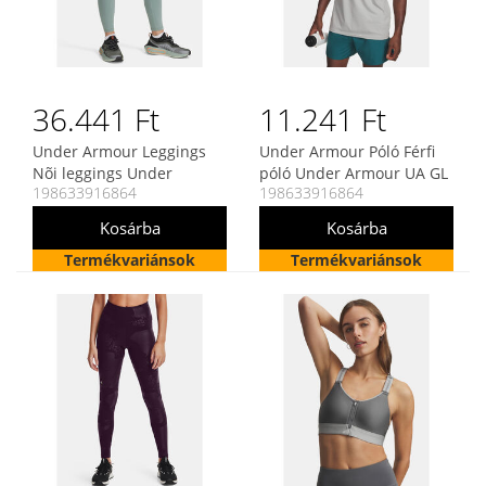
36.441 Ft
11.241 Ft
Under Armour Leggings
Under Armour Póló Férfi
Nõi leggings Under
póló Under Armour UA GL
198633916864
198633916864
Armour Meridian Ankle
FOUNDATION UPDATE SS
Leg
Termékvariánsok
Termékvariánsok