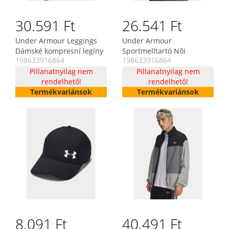
30.591 Ft
26.541 Ft
Under Armour Leggings
Under Armour
Dámské kompresní legíny
Sportmelltartó Nõi
198633916864
198633916864
Under Armour Rush Tonal
melltartó Under Armour
Leg NS
Pillanatnyilag nem
UA Infinity High Zip 2.0
Pillanatnyilag nem
rendelhető!
Bra
rendelhető!
Termékvariánsok
Termékvariánsok
8.091 Ft
40.491 Ft