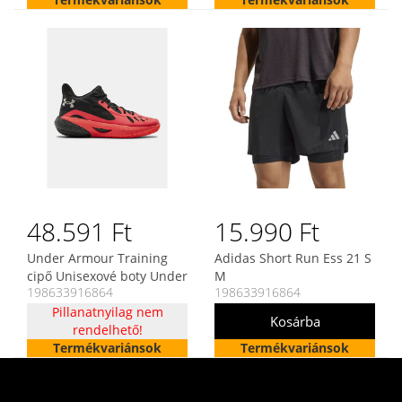
48.591 Ft
15.990 Ft
Under Armour Training
Adidas Short Run Ess 21 S
cipő Unisexové boty Under
M
198633916864
198633916864
Armour HOVR Havoc 3
Pillanatnyilag nem
rendelhető!
Termékvariánsok
Termékvariánsok