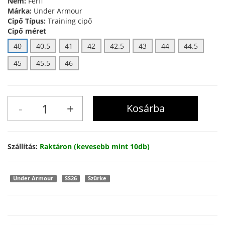
Nem:
Férfi
Márka:
Under Armour
Cipő Típus:
Training cipő
Cipő méret
40
40.5
41
42
42.5
43
44
44.5
45
45.5
46
Szállítás:
Raktáron (kevesebb mint 10db)
Under Armour
SS26
Szürke