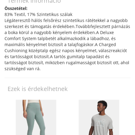
Termék információ
Összetétel:
83% Textil, 17% Szintetikus szálak
Légáteresztõ hálós felsõrész szintetikus rátétekkel a nagyobb
szerkezet és támogatás érdekében.Továbbfejlesztett párnázás
a boka körül a nagyobb kényelem érdekében.A Deluxe
Comfort System talpbetét alkalmazkodik a lábadhoz, és
maximális kényelmet biztosít a talajfogáskor.A Charged
Cushioning középtalp egész napos kényelmet, válaszreakciót
és tartósságot biztosít.A tartós gumitalp tapadást és
tartósságot biztosít, miközben rugalmasságot biztosít ott, ahol
szükséged van rá.
Ezek is érdekelhetnek