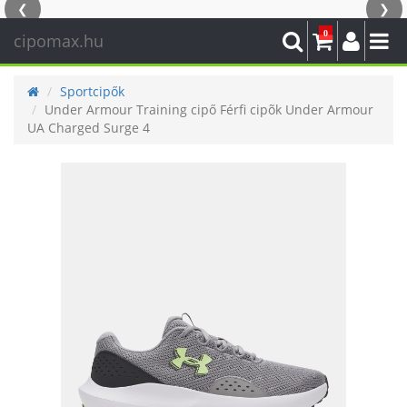
❮
❯
0
cipomax.hu
Sportcipők
Under Armour Training cipő Férfi cipõk Under Armour
UA Charged Surge 4