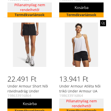
Valsetz 4E
Pillanatnyilag nem
férfi póló
rendelhető!
Termékvariánsok
Termékvariánsok
ÚJ
22.491 Ft
13.941 Ft
Under Armour Short Nõi
Under Armour Atléta Nõi
rövidnadrág Under
trikó Under Armour UA
198633916864
198633916864
Armour UA Unstoppable
Vanish Racerback Tank
Utility Skirt
Pillanatnyilag nem
rendelhető!
Termékvariánsok
Termékvariánsok